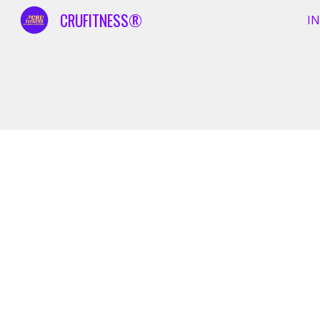
CRUFITNESS®
IN
Sk