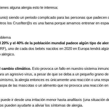
tienes alguna alergia esto te interesa:
unio) siendo un periodo complicado para las personas que padecen de e
 nosotros los Crusfiter@s es una faena porque amamos entrenar en espa
roblema
l 20% y el 40% de la población mundial padece algún tipo de aler
ARF), uno de cada dos bebés nacidos en 2020 en Europa tendrá algún t
 alérgico.
l cambio climático.
Esto provoca un fallo en nuestro sistema inmunol
ra un agresivo virus, a pesar de que se deba a un pequeño grano de 
simismo, la alergia entonces es únicamente una reacción o una resp
 caspa de las mascotas o un alimento que no provoca una reacción en
puede ir desde una irritación menor hasta anafilaxis (una situación d
tos pueden ayudarte a aliviar los síntomas de alergia.