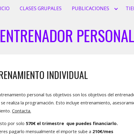
ICIO
CLASES GRUPALES
PUBLICACIONES
TI
ip to main content
Skip to navigat
ENTRENADOR PERSONA
RENAMIENTO INDIVIDUAL
ntrenamiento personal tus objetivos son los objetivos del entrenado
 se realiza la programación. Esto incluye entrenamiento, asesoramie
iento.
Contacta.
sto por solo
570€ el trimestre que puedes financiarlo.
ieres pagarlo mensualmente el importe sube a
210€/mes