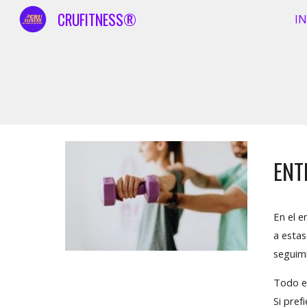
CRUFITNESS®
IN
Sk
ENT
En el e
a estas
seguim
Todo e
Si pref