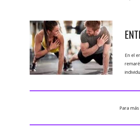
ENT
En el e
remaréi
individ
Para más 